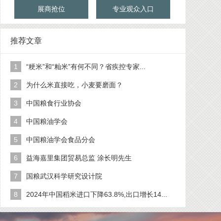
展商抢位
专业观众入口
推荐文章
1
“粳米”和“籼米”有何不同？省疾控专家...
2
为什么米直接吃，小麦要磨面？
3
中国粮食行业协会
4
中国粮油学会
5
中国粮油学会食品分会
6
益海嘉里集团贸易总监 涂长明先生
7
国粮武汉科学研究设计院
8
2024年中国稻米进口下降63.8%,出口增长14...