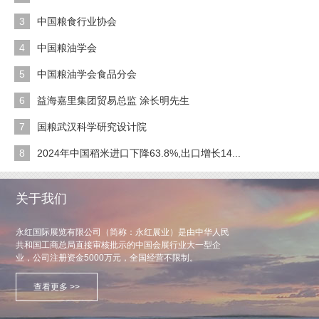
3
中国粮食行业协会
4
中国粮油学会
5
中国粮油学会食品分会
6
益海嘉里集团贸易总监 涂长明先生
7
国粮武汉科学研究设计院
8
2024年中国稻米进口下降63.8%,出口增长14...
关于我们
永红国际展览有限公司（简称：永红展业）是由中华人民
共和国工商总局直接审核批示的中国会展行业大一型企
业，公司注册资金5000万元，全国经营不限制。
查看更多 >>