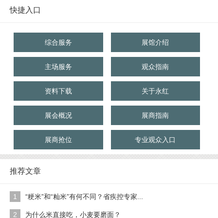
快捷入口
综合服务
展馆介绍
主场服务
观众指南
资料下载
关于永红
展会概况
展商指南
展商抢位
专业观众入口
推荐文章
1
“粳米”和“籼米”有何不同？省疾控专家...
2
为什么米直接吃，小麦要磨面？