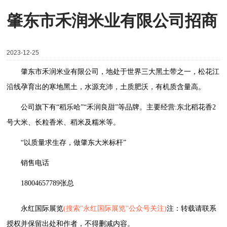
肇东市禾润米业有限公司招商
2023-12-25
肇东市禾润米业有限公司，地处于世界三大黑土带之一，松花江
沿线孕育出的寒地黑土，水源充沛，土质肥沃，有机质含量高。
公司旗下有“稻乐哈”“禾润良甜”等品牌。主要经营
:
东北稻花香
2
号大米、长粒香米、稻米及糯米等。
“以质量求生存，做肇东大米标杆”
销售电话
18004657789
张总
永红国际展览
(搜索"永红国际展览"公众号关注)
注：转载请联系
授权并保留出处和作者，不得删减内容。