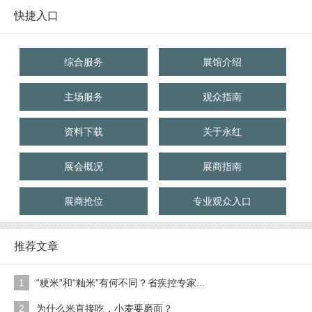
快捷入口
综合服务
展馆介绍
主场服务
观众指南
资料下载
关于永红
展会概况
展商指南
展商抢位
专业观众入口
推荐文章
1
“粳米”和“籼米”有何不同？省疾控专家...
2
为什么米直接吃，小麦要磨面？