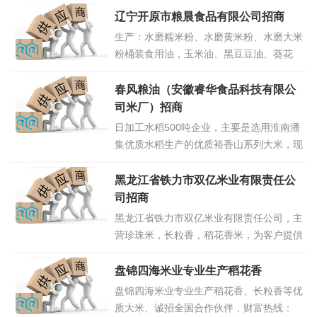
辽宁开原市粮晨食品有限公司招商
生产：水磨糯米粉、水磨黄米粉、水磨大米
粉桶装食用油，玉米油、黑豆豆油、葵花
油、笨榨压榨大豆油等（各种型号高中低
档）招商加盟服务热线:13841032349、
春风粮油（安徽睿华食品科技有限公
13464162349（微信同步）期待与您合作
司米厂）招商
共赢
点击详情>>
日加工水稻500吨企业，主要是选用淮南潘
集优质水稻生产的优质裕香山系列大米，现
诚招全国代理商，联系人陶总
188554169991595665688818355483333
黑龙江省铁力市双亿米业有限责任公
（微信同步）
点击详情>>
司招商
黑龙江省铁力市双亿米业有限责任公司，主
营珍珠米，长粒香，稻花香米，为客户提供
绿色健康，好吃的大米，双亿米业，雪晶原
品牌，价格优廉，现诚招全国代理商合作热
盘锦四海米业专业生产稻花香
线孙总18845812978，13634851333
点击
盘锦四海米业专业生产稻花香、长粒香等优
详情>>
质大米、诚招全国合作伙伴，财富热线：