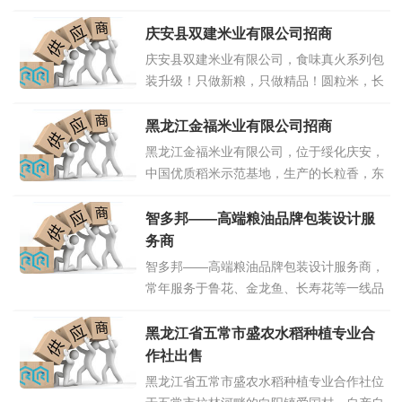
15134277766
点击详情>>
庆安县双建米业有限公司招商
庆安县双建米业有限公司，食味真火系列包
装升级！只做新粮，只做精品！圆粒米，长
粒香，稻花香～等欢迎订购！销售电话
13555334411陈鹏
点击详情>>
黑龙江金福米业有限公司招商
黑龙江金福米业有限公司，位于绥化庆安，
中国优质稻米示范基地，生产的长粒香，东
北珍珠米，稻花香2号，广销各地，诚招经
销商代理联系电话13604555588刘总
点击
智多邦——高端粮油品牌包装设计服
详情>>
务商
智多邦——高端粮油品牌包装设计服务商，
常年服务于鲁花、金龙鱼、长寿花等一线品
牌；13570877997邓洋/总经理；
13751182880雷华/创意总监。（微信同
黑龙江省五常市盛农水稻种植专业合
号）
点击详情>>
作社出售
黑龙江省五常市盛农水稻种植专业合作社位