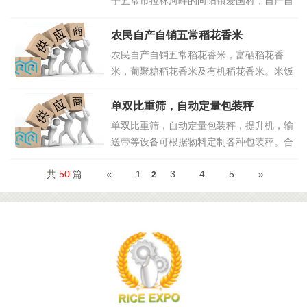
于五常市拉林河畔的向阳镇爱国村，自产自
销100%纯正五常稻花香大米！不掺一粒假
米，不滴一滴香精。不勾兑，保持了稻花香
农民自产自销五常稻花香米
大米的原汁原味原生态化！入口细腻！柔
农民自产自销五常稻花香米，富硒稻花香
软，甘甜，香味十足！营养健康！剩饭不回
米，葡聚糖稻花香米及有机稻花香米。米饭
生特点！寒地黑土，天然河水，一年
点击
微甜、口感爽滑、自然米香，米饭的口感来
详情>>
自于五常市境内的牤牛河天然水的灌溉，合
单双比重筛，自动定量包装秤
作社在水稻种植，生长的过程中实行全程科
单双比重筛，自动定量包装秤，提升机，输
学的监管。确保水稻绿色、安全、健康、营
送带等设备可根据物料定制各种包装秤。合
养的特色，保证大米的原营养，原
点击详
作电话15903882682
点击详情>>
情>>
共
50
篇
«
1
3
4
5
»
2