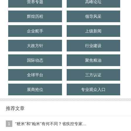
营养专题
高峰论坛
辉煌历程
领导风采
企业舵手
上级新闻
大政方针
行业建设
国际动态
聚焦粮油
全球平台
三方认证
展商抢位
专业观众入口
推荐文章
1
“粳米”和“籼米”有何不同？省疾控专家...