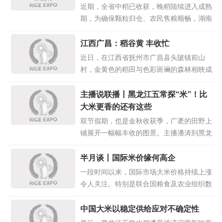
节后随着上市量的增多，稻价必然会有小幅
近期，全省中稻已收获，晚稻陆续进入成熟
下行趋势。那么此轮稻价会持续
点击详情
期，为确保颗粒归仓、农民售粮顺畅，湖南
>>
正式启动中晚稻收购工作。记者今天从省粮
食和物资储备局了解到，今年粮食收购价保
江西广昌：稻谷黄 丰收忙
持高位运行，截至10月10日，全省收购均
近日，在江西省抚州市广昌县头陂镇前山
价为144.2元每50公斤，相较去年同期增长
村，金黄色的稻田与色彩斑斓的森林相映成
6%。 优粮优价特征进一步凸显。衡
点击详
趣，水稻收割机在田间作业，一幅金秋时节
情>>
的多彩乡村画卷映入眼帘。 金秋丰收季，
主播说联播丨黑龙江五常探“米”！比
广昌县各乡镇的村民驾驶收割机忙着收获稻
大米更香的还有这些
谷，田间地头一派忙碌景象，确保颗粒归
双节假期，也是金秋收获季，广袤的田野上
仓，共同助力今年晚稻丰产丰收。
点击详
铺展开一幅幅丰收的图景。主播潘涛到黑龙
情>>
江省五常市探“米”。今年五常大米收成怎么
样？如何辨别正宗五常大米？比五常大米更
半月谈丨国际米价缘何高企
香的还有什么？点击视频↓↓↓ 今年夏天，五
一段时间以来，国际市场大米价格持续上涨
常遭受洪涝灾害，部分稻田不同程度受灾，
令人关注。特别是联合国粮食及农业组织数
大家都很关心，今年五常
点击详情>>
据显示，今年7月全球大米价格指数达
129.7点，创下2011年9月以来最高水平，
中国大米以稳定供给应对不确定性
同比大幅上涨19.7%。国际米价缘何飙升，