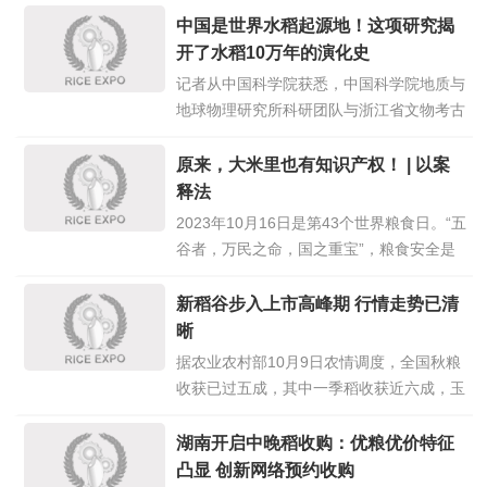
中国是世界水稻起源地！这项研究揭
开了水稻10万年的演化史
记者从中国科学院获悉，中国科学院地质与
地球物理研究所科研团队与浙江省文物考古
研究所、临沂大学、上山遗址管理中心等全
国13个单位的专家合作，利用植硅体微体
原来，大米里也有知识产权！ | 以案
化石分析等方法开展了浙江上山文化区水稻
释法
起源研究，揭示了水稻从野生到驯化跨越十
2023年10月16日是第43个世界粮食日。“五
万年的连续演化史。这项研究为理
点击详
谷者，万民之命，国之重宝”，粮食安全是
情>>
民生之基。粮食是大宗农产品之一，打响粮
食品牌效益、提升农产品附加值，才能促进
新稻谷步入上市高峰期 行情走势已清
农民增收、助力乡村振兴，才能更好地满足
晰
消费者对高品质农产品的需求。地理标志是
据农业农村部10月9日农情调度，全国秋粮
粮食类农产品品牌做大做强的一
点击详情
收获已过五成，其中一季稻收获近六成，玉
>>
米、大豆收获均过五成；冬小麦、油菜播种
已陆续展开。当前国内新作稻谷逐步步入上
湖南开启中晚稻收购：优粮优价特征
市高峰期。两节前稻价持续高位运行，那么
凸显 创新网络预约收购