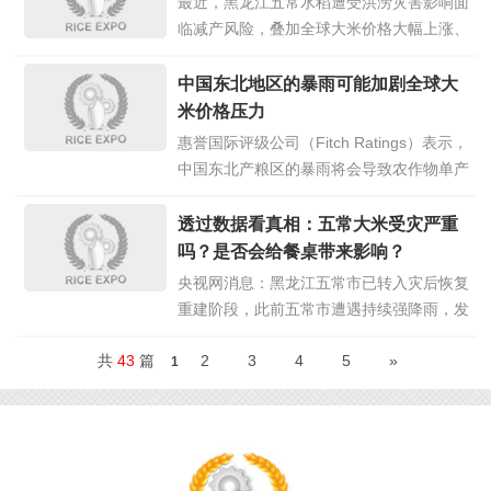
最近，黑龙江五常水稻遭受洪涝灾害影响面
未来又将如何变动？ 极端天气等因素影响
临减产风险，叠加全球大米价格大幅上涨、
生产 根据世界气象组织7月发布的报告，
国内大米进口大幅下降等问题，搅得人心惶
点击详情>>
惶。国内大米会不会涨价，大米够不够吃，
中国东北地区的暴雨可能加剧全球大
成为社会关注的热点。可以说，我国大米连
米价格压力
年丰收，库存充裕，稻谷自给率超过
惠誉国际评级公司（Fitch Ratings）表示，
100%。国内大米供应充足，完全能够满
点
中国东北产粮区的暴雨将会导致农作物单产
击详情>>
下降，很可能给本已高企的全球大米价格带
来上涨压力。 黑龙江、吉林和内蒙古三省
透过数据看真相：五常大米受灾严重
的粮食产量占到2021年中国粮食产量的
吗？是否会给餐桌带来影响？
23%。黑龙江是中国最大的水稻产区，占
央视网消息：黑龙江五常市已转入灾后恢复
2021年全国水稻产量的13.7%。这些省份
重建阶段，此前五常市遭遇持续强降雨，发
点击详情>>
生洪涝灾害。我们知道五常市是国家重要的
共
43
篇
2
3
4
5
»
商品粮生产基地，那么此次洪涝灾害会对五
1
常大米的生产带来多大影响？对餐桌又影响
几何呢？ 洪涝灾害对五常水稻产量的影响
正在评估中 据当地10日发布的数
点击详情
>>